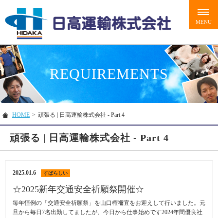
REQUIREMENTS
HOME
>
頑張る | 日高運輸株式会社 - Part 4
頑張る | 日高運輸株式会社 - Part 4
2025.01.6
すばらしい
☆2025新年交通安全祈願祭開催☆
毎年恒例の「交通安全祈願祭」を山口権禰宜をお迎えして行いました。元
旦から毎日7名出勤してましたが、今日から仕事始めです2024年間優良社