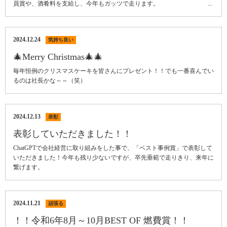
員賞や、酒肴料を支給し、今年もガッツで走ります。 ...
2024.12.24
気持ち良い
🎄Merry Christmas🎄🎄
毎年恒例のクリスマスケーキを皆さんにプレゼント！！でも一番喜んでい
るのは社長かな～～（笑）
2024.12.13
表彰
表彰していただきました！！
ChatGPTで会社経営に取り組みをした事で、「ベスト事例賞」で表彰して
いただきました！今年も残り少ないですが、卒先垂範で走りきり、来年に
繋げます。
2024.11.21
頑張る
！！令和6年8月～10月BEST OF 燃費賞！！