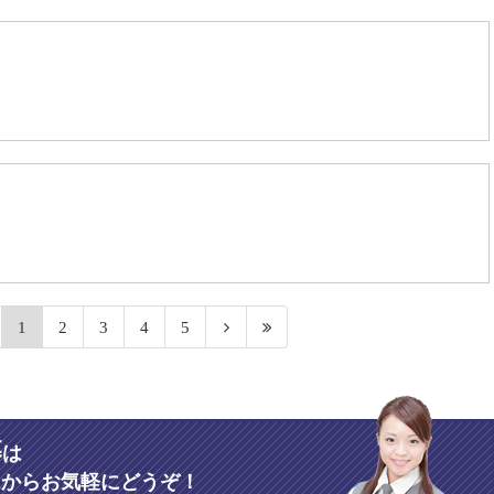
1
2
3
4
5
募
は
ムからお気軽にどうぞ！