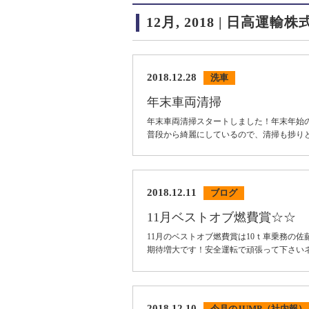
12月, 2018 | 日高運輸
2018.12.28
洗車
年末車両清掃
年末車両清掃スタートしました！年末年始
普段から綺麗にしているので、清掃も捗
2018.12.11
ブログ
11月ベストオブ燃費賞☆☆
11月のベストオブ燃費賞は10ｔ車乗務の佐
期待増大です！安全運転で頑張って下
2018.12.10
今月のJUMP（社内報）