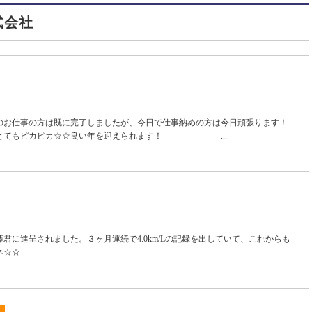
株式会社
のお仕事の方は既に完了しましたが、今日で仕事納めの方は今日頑張ります！
りとてもピカピカ☆☆良い年を迎えられます！ ...
藤君に進呈されました。３ヶ月連続で4.0km/Lの記録を出していて、これからも
さいネ☆☆