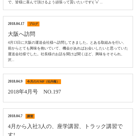
で、皆様に喜んで頂けるよう頑張って貰いたいです\( ˆoˆ ...
2018.04.17
ブログ
大阪へ訪問
4月13日に大阪の運送会社様へ訪問してきました。とある取組みを行い、
前からとても興味を抱いていて、機会があればお会いしたいと思っていた
運送会社様でした。社長様のお話を聞けば聞くほど、興味をそそられ、
沢...
2018.04.9
今月のJUMP（社内報）
2018年4月号 NO.197
2018.04.7
講習
4月から入社3人の、座学講習、トラック講習で
す!