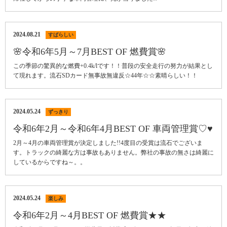
2024.08.21
すばらしい
🌸令和6年5月～7月BEST OF 燃費賞🌸
この季節の驚異的な燃費+0.4k/lです！！普段の安全走行の努力が結果とし
て現れます。流石SDカード無事故無違反☆44年☆☆素晴らしい！！
2024.05.24
ずっきり
令和6年2月～令和6年4月BEST OF 車両管理賞♡♥
2月～4月の車両管理賞が決定しました!!4度目の受賞は流石でございま
す。トラックの綺麗な方は事故もありません。弊社の事故の無さは綺麗に
しているからですね～。。
2024.05.24
楽しみ
令和6年2月～4月BEST OF 燃費賞★★