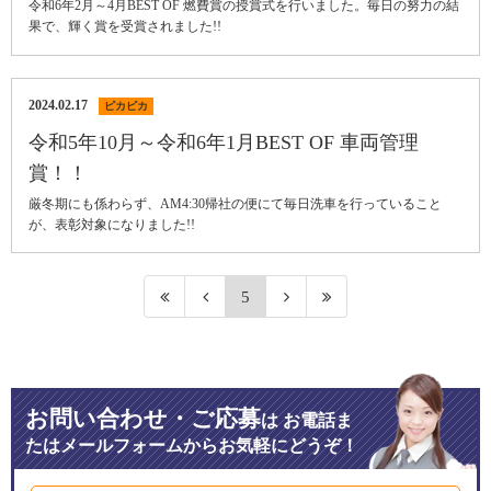
令和6年2月～4月BEST OF 燃費賞の授賞式を行いました。毎日の努力の結
果で、輝く賞を受賞されました!!
2024.02.17
ピカピカ
令和5年10月～令和6年1月BEST OF 車両管理
賞！！
厳冬期にも係わらず、AM4:30帰社の便にて毎日洗車を行っていること
が、表彰対象になりました!!
5
お問い合わせ・ご応募
は
お電話ま
たはメールフォームからお気軽にどうぞ！