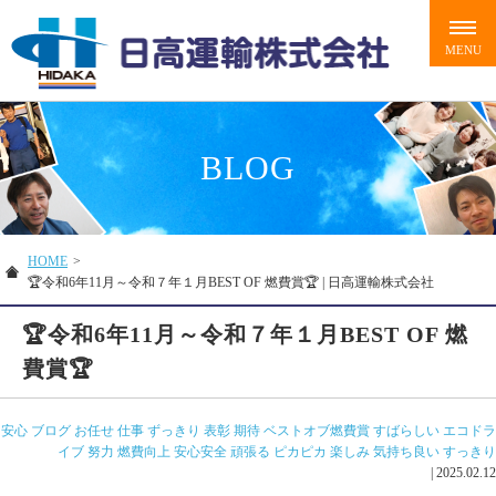
BLOG
HOME
>
🏆令和6年11月～令和７年１月BEST OF 燃費賞🏆 | 日高運輸株式会社
🏆令和6年11月～令和７年１月BEST OF 燃
費賞🏆
安心
ブログ
お任せ
仕事
ずっきり
表彰
期待
ベストオブ燃費賞
すばらしい
エコドラ
イブ
努力
燃費向上
安心安全
頑張る
ピカピカ
楽しみ
気持ち良い
すっきり
|
2025.02.12