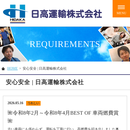
REQUIREMENTS
HOME
>
安心安全 | 日高運輸株式会社
安心安全 | 日高運輸株式会社
2026.05.16
うれしい
🌺令和8年2月～令和8年4月BEST OF 車両燃費賞
🌺
古い車両にも係わらず、運転を丁寧に行い、高燃費を叩き出しました🌟