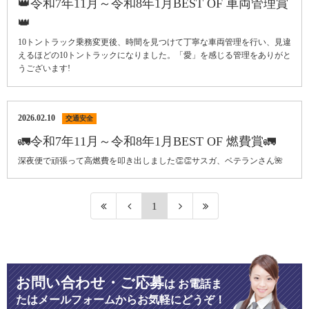
👑令和7年11月～令和8年1月BEST OF 車両管理賞
👑
10トントラック乗務変更後、時間を見つけて丁寧な車両管理を行い、見違
えるほどの10トントラックになりました。「愛」を感じる管理をありがと
うございます!
2026.02.10
交通安全
🚛令和7年11月～令和8年1月BEST OF 燃費賞🚛
深夜便で頑張って高燃費を叩き出しました👏👏サスガ、ベテランさん🌺
1
お問い合わせ・ご応募
は
お電話ま
たはメールフォームからお気軽にどうぞ！