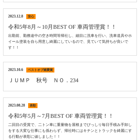
2023.12.8
安心
令和5年8月～10月BEST OF 車両管理賞！！
出勤前、勤務途中の空き時間等帰社し、細目に洗車を行い、洗車道具やホ
イール塗装を自ら用意し綺麗にしているので、見ていて気持ちが良いで
す！！
2023.10.6
ベストオブ燃費賞
ＪＵＭＰ 秋号 ＮＯ．234
2023.08.28
表彰
令和5年5月～7月BEST OF 車両管理賞！！
二回目の受賞で、二トン車に重量物を屋根までびっしり毎日手積み手卸し
をする大変な仕事にも係わらず、帰社時にはキチンとトラックを綺麗にす
る行動が表彰に値しました！！