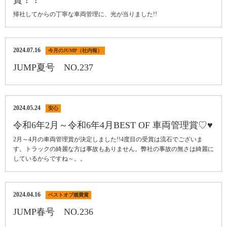
帰社してからの丁寧な車両管理に、光が当りました!!
2024.07.16
今月のJUMP（社内報）
JUMP夏号 NO.237
2024.05.24
安心
令和6年2月～令和6年4月BEST OF 車両管理賞♡♥
2月～4月の車両管理賞が決定しました!!4度目の受賞は流石でございま
す。トラックの綺麗な方は事故もありません。弊社の事故の無さは綺麗に
しているからですね～。。
2024.04.16
ベストオブ燃費賞
JUMP春号 NO.236