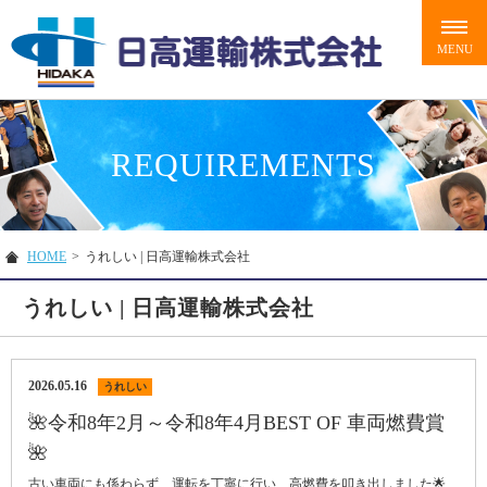
REQUIREMENTS
HOME
>
うれしい | 日高運輸株式会社
うれしい | 日高運輸株式会社
2026.05.16
うれしい
🌺令和8年2月～令和8年4月BEST OF 車両燃費賞
🌺
古い車両にも係わらず、運転を丁寧に行い、高燃費を叩き出しました🌟