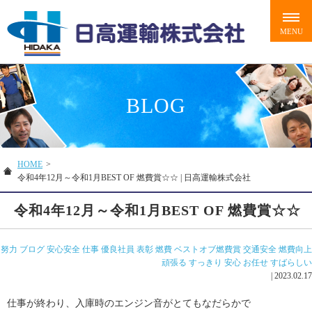
BLOG
HOME
>
令和4年12月～令和1月BEST OF 燃費賞☆☆ | 日高運輸株式会社
令和4年12月～令和1月BEST OF 燃費賞☆☆
努力
ブログ
安心安全
仕事
優良社員
表彰
燃費
ベストオブ燃費賞
交通安全
燃費向上
頑張る
すっきり
安心
お任せ
すばらしい
|
2023.02.17
仕事が終わり、入庫時のエンジン音がとてもなだらかで