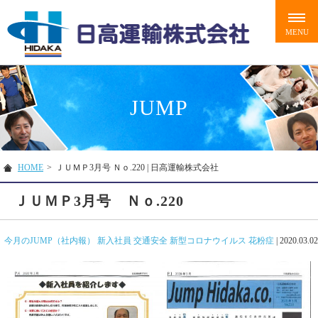
JUMP
HOME
>
ＪＵＭＰ3月号 Ｎｏ.220 | 日高運輸株式会社
ＪＵＭＰ3月号 Ｎｏ.220
今月のJUMP（社内報）
新入社員
交通安全
新型コロナウイルス
花粉症
|
2020.03.02