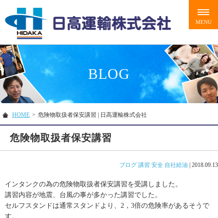
BLOG
HOME
>
危険物取扱者保安講習 | 日高運輸株式会社
危険物取扱者保安講習
ブログ
講習
安全
自社給油
|
2018.09.13
インタンクの為の危険物取扱者保安講習を受講しました。
講習内容が地震、台風の事が多かった講習でした。
セルフスタンドは通常スタンドより、2，3倍の危険率があるそうで
す。